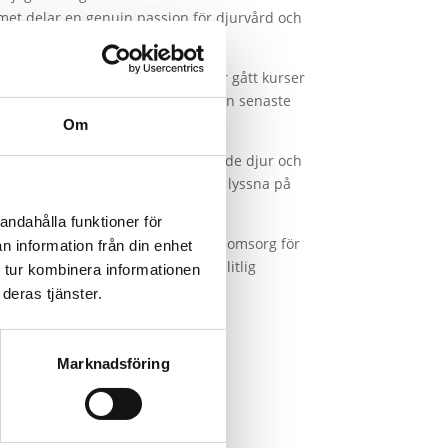
eamet delar en genuin passion för djurvård och
ling. Veterinären på kliniken har gått kurser
t ligga i framkant när det gäller den senaste
Om
skapa en positiv upplevelse för både djur och
lem av personalen tar sig tid att lyssna på
andahålla funktioner för
lhandahålla högkvalitativ vård och omsorg för
n information från din enhet
amhället. Om du letar efter en pålitlig
 tur kombinera informationen
deras tjänster.
Marknadsföring