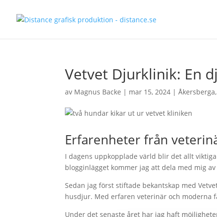
Vetvet Djurklinik: En d
av
Magnus Backe
|
mar 15, 2024
|
Åkersberga
Erfarenheter från veterin
I dagens uppkopplade värld blir det allt viktig
blogginlägget kommer jag att dela med mig av m
Sedan jag först stiftade bekantskap med Vetvet
husdjur. Med erfaren veterinär och moderna faci
Under det senaste året har jag haft möjlighet