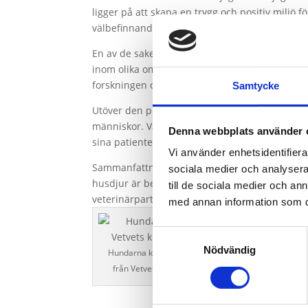
ligger på att skapa en trygg och positiv miljö 
välbefinnande.
En av de saker som imponerade mig mest var Ve
inom olika områden av djurvård, inklusive odont
forskningen och tekniken inom veterinärmedic
Samtycke
Utöver den professionella vård och omsorg som 
människor. Varje besök på Vetvet Djurklinik kä
Denna webbplats använder 
sina patienters behov och bekymmer.
Vi använder enhetsidentifierar
Sammanfattningsvis har mina upplevelser med Ve
sociala medier och analysera 
husdjur är beundransvärd, och jag är tacksam f
till de sociala medier och a
veterinärpartner för ditt husdjur i Stockholm
med annan information som du 
Samtyckesval
Nödvändig
Hundarna kikar ut genom fönstret
från Vetvets klinik i Åkersberga.