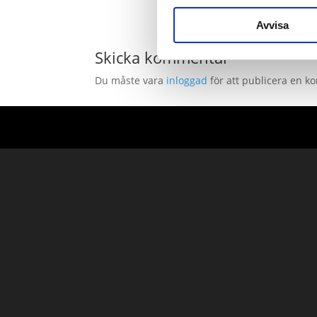
Avvisa
Skicka kommentar
Du måste vara
inloggad
för att publicera en 