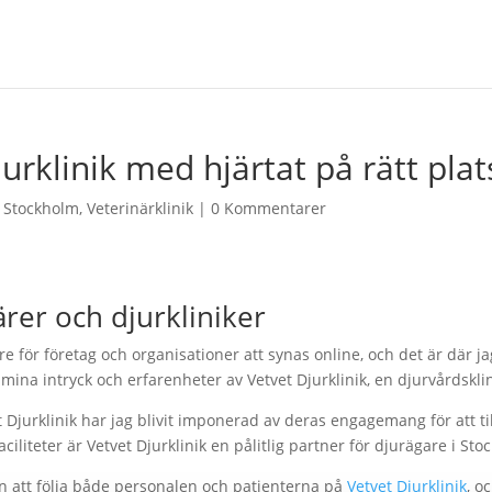
jurklinik med hjärtat på rätt plat
,
Stockholm
,
Veterinärklinik
|
0 Kommentarer
ärer och djurkliniker
are för företag och organisationer att synas online, och det är där j
ina intryck och erfarenheter av Vetvet Djurklinik, en djurvårdsklin
 Djurklinik har jag blivit imponerad av deras engagemang för att ti
liteter är Vetvet Djurklinik en pålitlig partner för djurägare i St
en att följa både personalen och patienterna på
Vetvet Djurklinik
, o