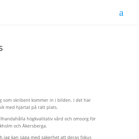
s
ag som skribent kommer in i bilden. I det här
ik med hjärtat på rätt plats.
llhandahålla högkvalitativ vård och omsorg för
ockholm och Åkersberga.
ch jag kan säga med säkerhet att deras fokus