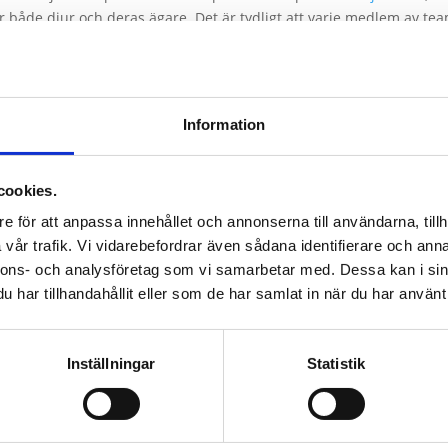
för både djur och deras ägare. Det är tydligt att varje medlem av t
tvet Djurkliniks engagemang för kontinuerlig utbildning och utveck
ologi, kirurgi, anestesi och mer. Detta visar deras strävan efter at
in.
Information
erbjuds på kliniken, uppskattar jag även deras dedikation till att 
nns personligt och välkomnande, och det är uppenbart att varje med
cookies.
e för att anpassa innehållet och annonserna till användarna, tillh
tvet Djurklinik varit mycket positiva. Deras dedikation till att til
vår trafik. Vi vidarebefordrar även sådana identifierare och anna
ör det arbete de gör för att främja djurhälsa och välbefinnande i s
nnons- och analysföretag som vi samarbetar med. Dessa kan i sin
 eller Åkersberga, kan jag varmt rekommendera
Vetvet Djurklinik
.
har tillhandahållit eller som de har samlat in när du har använt 
Inställningar
Statistik