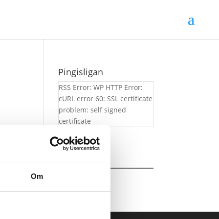
Pingisligan
RSS Error: WP HTTP Error:
cURL error 60: SSL certificate
problem: self signed
certificate
Om