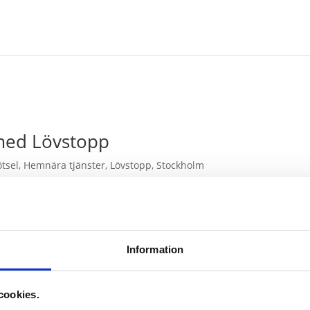
med Lövstopp
ötsel
,
Hemnära tjänster
,
Lövstopp
,
Stockholm
 – och hur du väljer rätt modell Hösten är en vacker tid – men för
ännor och extra arbete. Löv, kvistar och barr samlas snabbt i
ch...
Information
cookies.