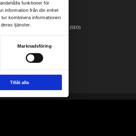
andahålla funktioner för
n information från din enhet
Våra tjänster
 tur kombinera informationen
deras tjänster.
Sökmotoroptimering (SEO)
Google Ads
Marknadsföring
Hemsidesbygge
Webbutveckling
Sociala Medier
Tillåt alla