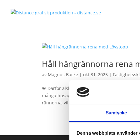
Håll hängrännorna rena 
av
Magnus Backe
|
okt 31, 2025
|
Fastighetssk
🍁 Därför älskar svenskar att använda lövstopp
många husägare betyder den också täppta hängr
rännorna, vilket kan orsaka stopp, fuktskador o
Samtycke
Denna webbplats använder 