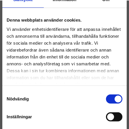
Denna webbplats använder cookies.
Vi använder enhetsidentifierare för att anpassa innehållet
HUR MAN GÅR
och annonserna till användarna, tillhandahålla funktioner
för sociala medier och analysera vår trafik. Vi
TILLVÄGA FÖR
vidarebefordrar även sådana identifierare och annan
information från din enhet till de sociala medier och
ATT SKAPA
annons- och analysföretag som vi samarbetar med.
Dessa kan i sin tur kombinera informationen med annan
information som du har tillhandahållit eller som de har
LINKEDIN ADS
samlat in när du har använt deras tjänster.
Samtyckesval
Nödvändig
Inställningar
Det första steget som behöver tas för