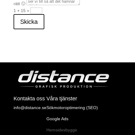
rätt 🙂
1 + 15
=
Skicka
Kontakta oss
Våra tjänster
info@distance.se
Sökmotoroptimering (SEO)
Google Ads
Hemsidesbygge